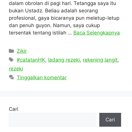
dalam obrolan di pagi hari. Tetangga saya itu
bukan Ustadz. Beliau adalah seorang
profesional, gaya bicaranya pun meletup-letup
dan penuh guyon. Namun, saya cukup
tersentak tentang istilah …
Baca Selengkapnya
Kategori
Zikir
Tag
#catatanHK
,
ladang rezeki
,
rekening langit
,
rezeki
Tinggalkan komentar
Cari
Cari