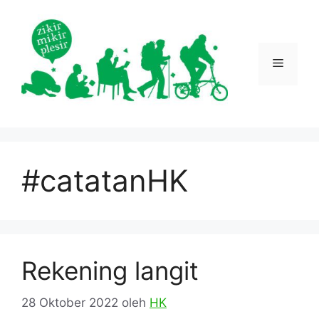
Langsung
ke
isi
Menu
#catatanHK
Rekening langit
28 Oktober 2022
oleh
HK